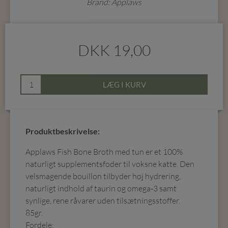
Brand: Applaws
DKK
19,00
LÆG I KURV
Produktbeskrivelse:
Applaws Fish Bone Broth med tun er et 100%
naturligt supplementsfoder til voksne katte. Den
velsmagende bouillon tilbyder høj hydrering,
naturligt indhold af taurin og omega‑3 samt
synlige, rene råvarer uden tilsætningsstoffer.
85gr.
Fordele: