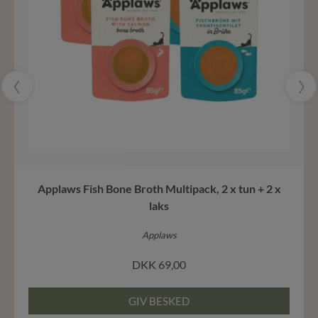
‹
›
Applaws Fish Bone Broth Multipack, 2 x tun + 2 x
laks
Applaws
DKK
69,00
GIV BESKED