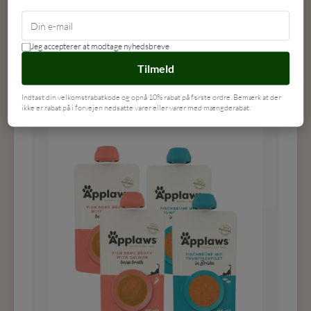
LÆG I KURV
Jeg accepterer at modtage nyhedsbreve
Tilmeld
Indtast din velkomstrabatkode og opnå 10% rabat på første ordre. Bemærk at der
ikke er rabat på i forvejen nedsatte varer eller varer med mængderabat.