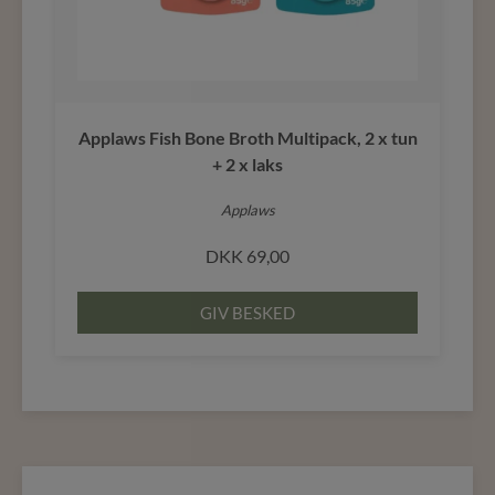
Applaws Fish Bone Broth Multipack, 2 x tun
+ 2 x laks
Applaws
DKK
69,00
GIV BESKED