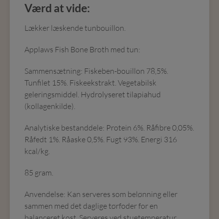
Værd at vide:
Lækker læskende tunbouillon.
Applaws Fish Bone Broth med tun:
Sammensætning: Fiskeben-bouillon 78,5%.
Tunfilet 15%. Fiskeekstrakt. Vegetabilsk
geleringsmiddel. Hydrolyseret tilapiahud
(kollagenkilde).
Analytiske bestanddele: Protein 6%. Råfibre 0,05%.
Råfedt 1%.
Råaske 0,5%. Fugt 93%. Energi 316
kcal/kg.
85 gram.
Anvendelse: Kan serveres som belønning eller
sammen med det daglige tørfoder for en
balanceret kost. Serveres ved stuetemperatur.