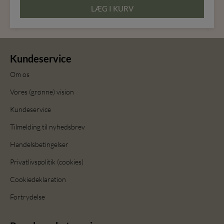
LÆG I KURV
Kundeservice
Om os
Vores (grønne) vision
Kundeservice
Tilmelding til nyhedsbrev
Handelsbetingelser
Privatlivspolitik (cookies)
Cookiedeklaration
Fortrydelse