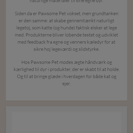
naturlige materialer til sine egne dyr.
Siden da er Pawsome Pet vokset, men grundtanken
er den samme: at skabe gennemtænkt naturligt
legetøj, som katte (og hunde) faktisk elsker at lege
med. Produkterne bliver løbende testet og udviklet
med feedback fra egne og venners kæledyr for at
sikre høj legeværdi og slidstyrke.
Hos Pawsome Pet mødes ægte håndværk og
kærlighed til dyr i produkter, der er skabt til at holde.
Og til at bringe glæde i hverdagen for både kat og
ejer.