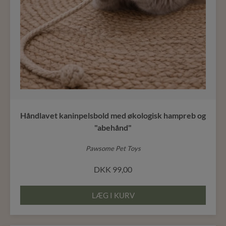
Håndlavet kaninpelsbold med økologisk hampreb og
"abehånd"
Pawsome Pet Toys
DKK
99,00
LÆG I KURV