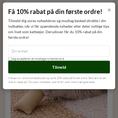
×
Få 10% rabat på din første ordre!
Tilmeld dig vores nyhedsbrev og modtag besked direkte i din
indbakke, når vi får spændende nyheder eller deler nyttige tips
om livet som katteejer. Derudover får du 10% rabat på din
første ordre!
Jeg accepterer at modtage nyhedsbreve
Tilmeld
Indtast din velkomstrabatkode og opnå 10% rabat på første ordre. Bemærk at der
ikke er rabat på i forvejen nedsatte varer eller varer med mængderabat.