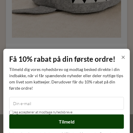
Haj kattehule
×
Få 10% rabat på din første ordre!
Zeller Present
Tilmeld dig vores nyhedsbrev og modtag besked direkte i din
indbakke, når vi får spændende nyheder eller deler nyttige tips
DKK
249,00
om livet som katteejer. Derudover får du 10% rabat på din
første ordre!
LÆG I KURV
Jeg accepterer at modtage nyhedsbreve
Tilmeld
Kundeservice