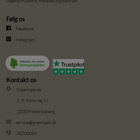
Legetøj m/catnip, matatabi og baldrian
Følg os
Facebook
Instagram
Kontakt os
Greencats.dk
C. F. Richs Vej 17
2000 Frederiksberg
service@greencats.dk
40200054