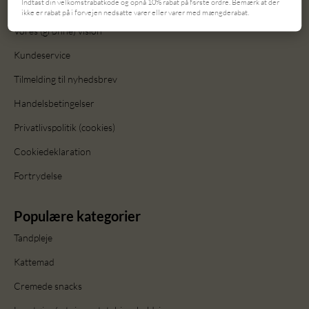
Indtast din velkomstrabatkode og opnå 10% rabat på første ordre. Bemærk at der
Om os
ikke er rabat på i forvejen nedsatte varer eller varer med mængderabat.
Vores (grønne) vision
Kundeservice
Tilmelding til nyhedsbrev
Handelsbetingelser
Privatlivspolitik (cookies)
Cookiedeklaration
Fortrydelse
Populære kategorier
Tandpleje
Kattemad
Cremede snacks