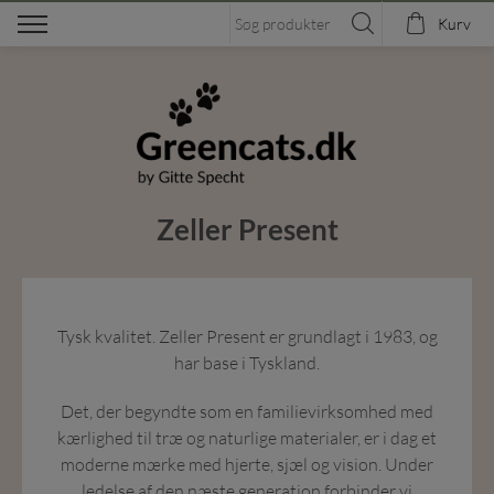
Kurv
Zeller Present
Tysk kvalitet. Zeller Present er grundlagt i 1983, og
har base i Tyskland.
Det, der begyndte som en familievirksomhed med
kærlighed til træ og naturlige materialer, er i dag et
moderne mærke med hjerte, sjæl og vision. Under
ledelse af den næste generation forbinder vi