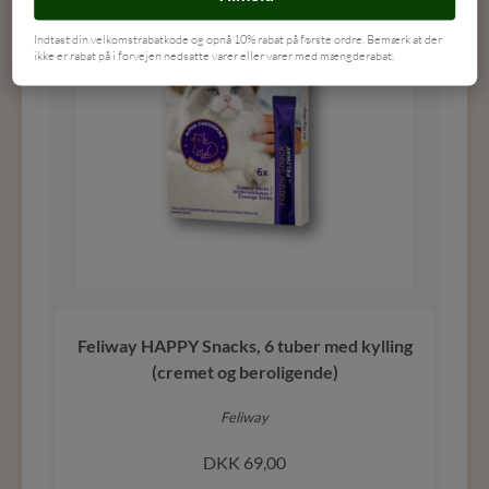
Indtast din velkomstrabatkode og opnå 10% rabat på første ordre. Bemærk at der
ikke er rabat på i forvejen nedsatte varer eller varer med mængderabat.
Feliway HAPPY Snacks, 6 tuber med kylling
(cremet og beroligende)
Feliway
DKK
69,00