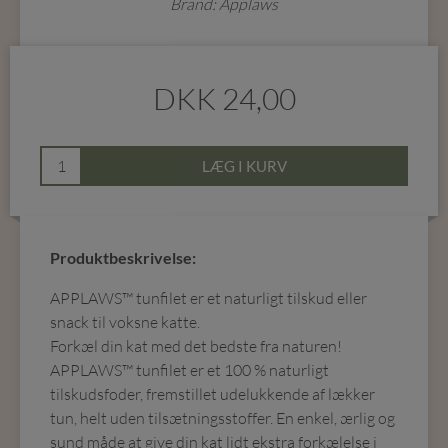
Brand: Applaws
DKK
24,00
LÆG I KURV
Produktbeskrivelse:
APPLAWS™ tunfilet er et naturligt tilskud eller
snack til voksne katte.
Forkæl din kat med det bedste fra naturen!
APPLAWS™ tunfilet er et 100 % naturligt
tilskudsfoder, fremstillet udelukkende af lækker
tun, helt uden tilsætningsstoffer. En enkel, ærlig og
sund måde at give din kat lidt ekstra forkælelse i