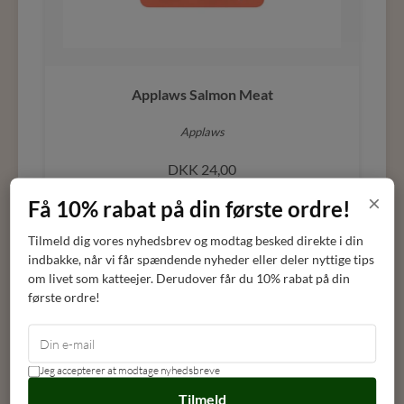
Applaws Salmon Meat
Applaws
DKK
24,00
×
Få 10% rabat på din første ordre!
LÆG I KURV
Tilmeld dig vores nyhedsbrev og modtag besked direkte i din
indbakke, når vi får spændende nyheder eller deler nyttige tips
om livet som katteejer. Derudover får du 10% rabat på din
første ordre!
Jeg accepterer at modtage nyhedsbreve
Tilmeld