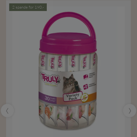
2 spande for 190,-
‹
›