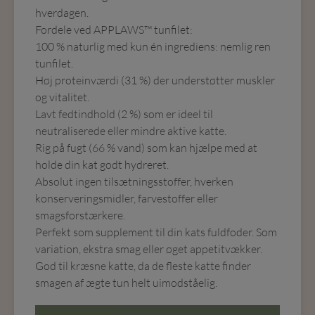
hverdagen.
Fordele ved APPLAWS™ tunfilet:
100 % naturlig med kun én ingrediens: nemlig ren
tunfilet.
Høj proteinværdi (31 %) der understøtter muskler
og vitalitet.
Lavt fedtindhold (2 %) som er ideel til
neutraliserede eller mindre aktive katte.
Rig på fugt (66 % vand) som kan hjælpe med at
holde din kat godt hydreret.
Absolut ingen tilsætningsstoffer, hverken
konserveringsmidler, farvestoffer eller
smagsforstærkere.
Perfekt som supplement til din kats fuldfoder. Som
variation, ekstra smag eller øget appetitvækker.
God til kræsne katte, da de fleste katte finder
smagen af ægte tun helt uimodståelig.