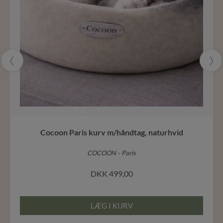
‹
›
Cocoon Paris kurv m/håndtag, naturhvid
COCOON - Paris
DKK
499,00
LÆG I KURV