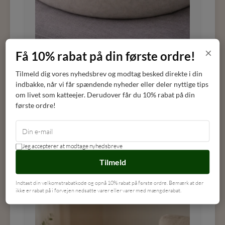
×
Få 10% rabat på din første ordre!
Cocoon Paris kurv m/håndtag, naturhvid
Tilmeld dig vores nyhedsbrev og modtag besked direkte i din
indbakke, når vi får spændende nyheder eller deler nyttige tips
COCOON - Paris
om livet som katteejer. Derudover får du 10% rabat på din
første ordre!
DKK
499,00
Jeg accepterer at modtage nyhedsbreve
LÆG I KURV
Tilmeld
Indtast din velkomstrabatkode og opnå 10% rabat på første ordre. Bemærk at der
ikke er rabat på i forvejen nedsatte varer eller varer med mængderabat.