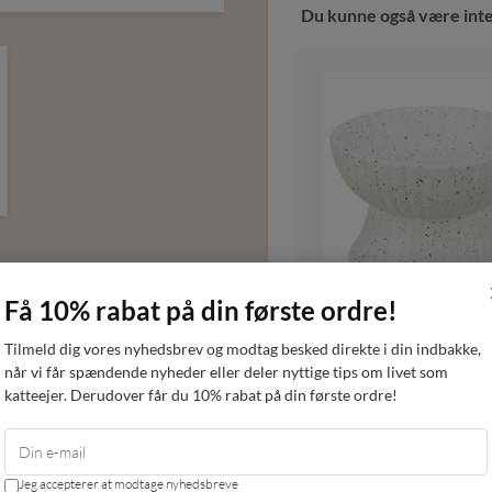
Du kunne også være inte
Få 10% rabat på din første ordre!
Tilmeld dig vores nyhedsbrev og modtag besked direkte i din indbakke,
når vi får spændende nyheder eller deler nyttige tips om livet som
Ergonomisk kera
katteejer. Derudover får du 10% rabat på din første ordre!
madskål m/prikk
Trixie
Jeg accepterer at modtage nyhedsbreve