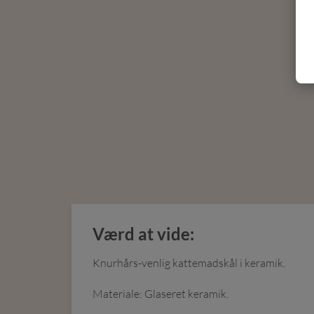
Værd at vide:
Knurhårs-venlig kattemadskål i keramik.
Materiale: Glaseret keramik.