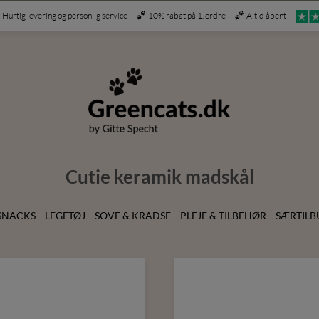
Hurtig levering og personlig service
10% rabat på 1. ordre
Altid åbent
Cutie keramik madskål
SNACKS
LEGETØJ
SOVE & KRADSE
PLEJE & TILBEHØR
SÆRTILB