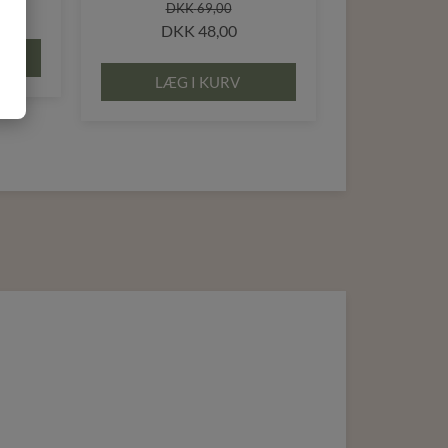
DKK
69,00
DKK
48,00
LÆG I KURV