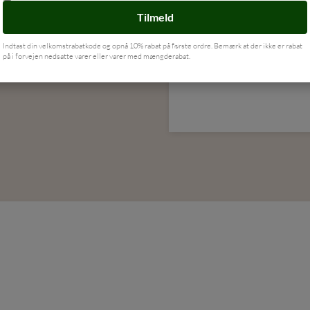
DKK
79,00
Tilmeld
LÆG I KURV
Indtast din velkomstrabatkode og opnå 10% rabat på første ordre. Bemærk at der ikke er rabat
på i forvejen nedsatte varer eller varer med mængderabat.