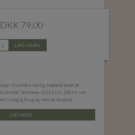
DKK
79,00
LÆG I KURV
design. Knurhårs-venlig madskål lavet af
il din kat. Størrelse: Ø14,5 cm, 150 ml, i en
eel til daglig brug og nem at rengøre.
LÆS MERE