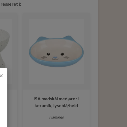
resseret i:
×
mik
ISA madskål med ører i
er
keramik, lyseblå/hvid
Flamingo