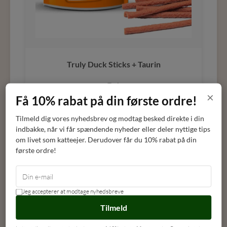
Truly Duck Sticks + Taurin
Truly
×
Få 10% rabat på din første ordre!
DKK
22,00
Tilmeld dig vores nyhedsbrev og modtag besked direkte i din
indbakke, når vi får spændende nyheder eller deler nyttige tips
LÆG I KURV
om livet som katteejer. Derudover får du 10% rabat på din
første ordre!
Jeg accepterer at modtage nyhedsbreve
Tilmeld