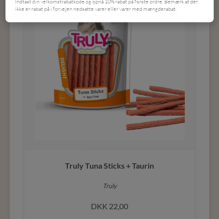
Indtast din velkomstrabatkode og opnå 10% rabat på første ordre. Bemærk at der
ikke er rabat på i forvejen nedsatte varer eller varer med mængderabat.
Truly Tuna Sticks + Taurin
Truly
DKK
22,00