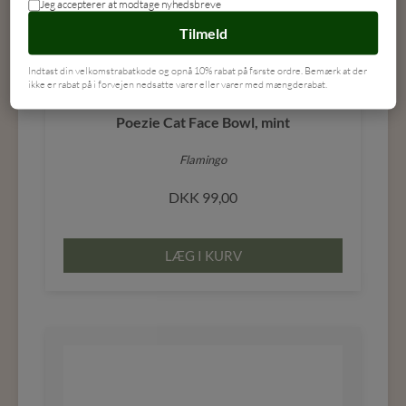
Jeg accepterer at modtage nyhedsbreve
Tilmeld
Indtast din velkomstrabatkode og opnå 10% rabat på første ordre. Bemærk at der
ikke er rabat på i forvejen nedsatte varer eller varer med mængderabat.
Poezie Cat Face Bowl, mint
Flamingo
DKK
99,00
LÆG I KURV