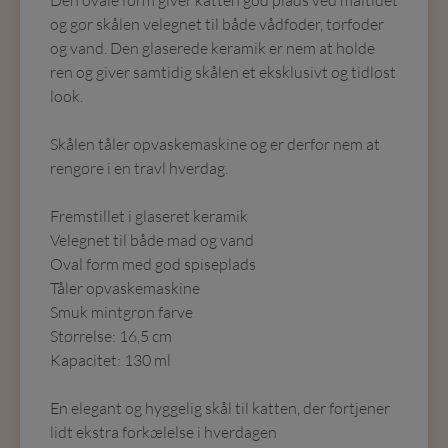
Den ovale form giver katten god plads ved måltidet
og gør skålen velegnet til både vådfoder, tørfoder
og vand. Den glaserede keramik er nem at holde
ren og giver samtidig skålen et eksklusivt og tidløst
look.
Skålen tåler opvaskemaskine og er derfor nem at
rengøre i en travl hverdag.
Fremstillet i glaseret keramik
Velegnet til både mad og vand
Oval form med god spiseplads
Tåler opvaskemaskine
Smuk mintgrøn farve
Størrelse: 16,5 cm
Kapacitet: 130 ml
En elegant og hyggelig skål til katten, der fortjener
lidt ekstra forkælelse i hverdagen