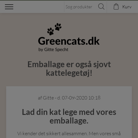
Kurv
Emballage er også sjovt
kattelegetøj!
af Gitte
- d. 07-09-2020 10:18
Lad din kat lege med vores
emballage.
Vi kender det sikkert allesammen. Men vores små